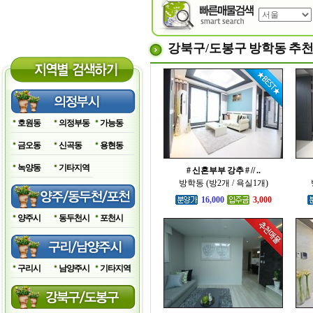
강북구/도봉구 방학동 추
호원동
의정부동
가능동
금오동
신곡동
용현동
녹양동
기타지역
# 신혼부부 강추 # // ..
방학동 (방2개 / 욕실1개)
16,000
3,000
양주시
동두천시
포천시
구리시
남양주시
기타지역