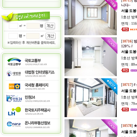
[
10715
]
방
니다~
서울 도봉
1호선 방
면적 : 11
㎡ =
평
평 =
㎡
[
10716
]
방
120% //
서울 도봉
1호선 방
면적 : 89
[
10717
]
#
서울 도봉
1호선 방
면적 : 79
[
10578
]
★
서울 도봉