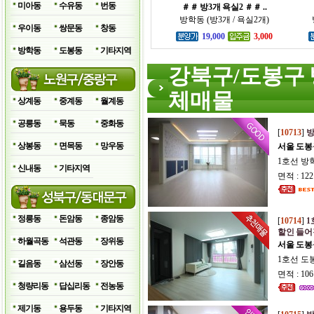
미아동
수유동
번동
＃＃ 방3개 욕실2 ＃＃ ..
방학동 (방3개 / 욕실2개)
우이동
쌍문동
창동
19,000
3,000
방학동
도봉동
기타지역
강북구/도봉구 
체매물
상계동
중계동
월계동
공릉동
묵동
중화동
[
10713
]
방
상봉동
면목동
망우동
서울 도봉
1호선 방
신내동
기타지역
면적 : 12
정릉동
돈암동
종암동
[
10714
]
1
할인 들어
하월곡동
석관동
장위동
서울 도봉
1호선 도
길음동
삼선동
장안동
면적 : 10
청량리동
답십리동
전농동
제기동
용두동
기타지역