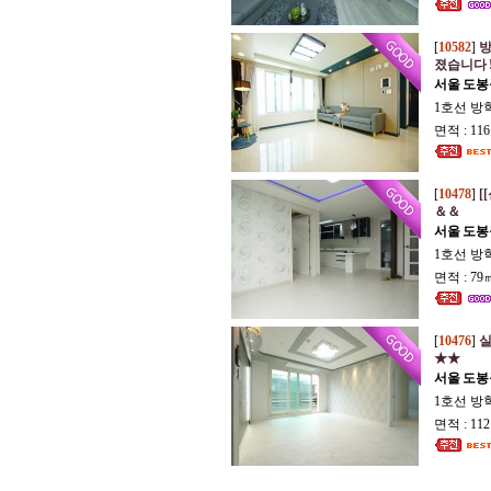
[
10582
]
방
졌습니다 
서울 도봉
1호선 방
면적 : 11
[
10478
]
[
＆＆
서울 도봉
1호선 방
면적 : 79
[
10476
]
실
★★
서울 도봉
1호선 방
면적 : 11