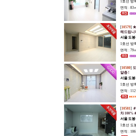
1호선 방
면적 : 83
[
10579
]
★
해드립니다 
서울 도봉
1호선 방
면적 : 79
[
10580
]
도
얄층 !
서울 도봉
1호선 방
면적 : 11
[
10581
]
＃
차 100%
서울 도봉
1호선 도
면적 : 10