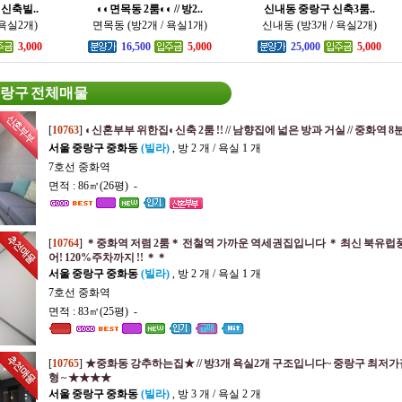
신축빌..
◐◐면목동 2룸◐◐ // 방2..
신내동 중랑구 신축3룸..
 욕실2개)
면목동 (방2개 / 욕실1개)
신내동 (방3개 / 욕실2개)
3,000
16,500
5,000
25,000
5,000
중랑구 전체매물
[
10763
]
◐신혼부부 위한집◐신축 2룸 !! // 남향집에 넓은 방과 거실 // 중화역 8분
서울 중랑구 중화동
(빌라)
, 방 2 개 / 욕실 1 개
7호선 중화역
면적 : 86㎡(26평) -
[
10764
]
＊중화역 저렴 2룸＊ 전철역 가까운 역세권집입니다 ＊ 최신 북유럽
어! 120%주차까지 !! ＊＊
서울 중랑구 중화동
(빌라)
, 방 2 개 / 욕실 1 개
7호선 중화역
면적 : 83㎡(25평) -
[
10765
]
★중화동 강추하는집★ // 방3개 욕실2개 구조입니다~ 중랑구 최저가집 
형 ~ ★★★★
서울 중랑구 중화동
(빌라)
, 방 3 개 / 욕실 2 개