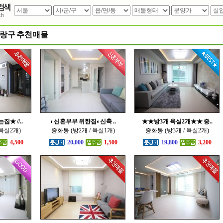
중랑구 추천매물
★ //..
◐신혼부부 위한집◐신축 ..
★★방3개 욕실2개★★ 중..
 욕실2개)
중화동 (방2개 / 욕실1개)
중화동 (방3개 / 욕실2개)
4,500
20,000
1,500
19,800
3,200