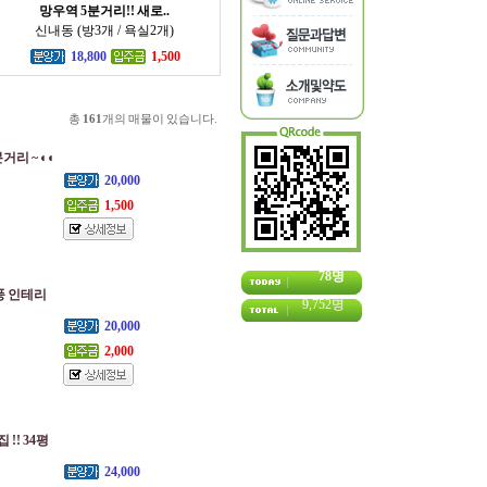
망우역 5분거리!! 새로..
신내동 (방3개 / 욕실2개)
18,800
1,500
총
161
개의 매물이 있습니다.
거리 ~ ◐◐
20,000
1,500
78명
풍 인테리
9,752명
20,000
2,000
!! 34평
24,000