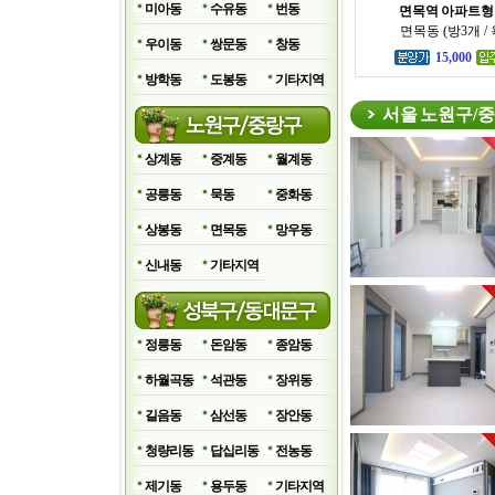
미아동
수유동
번동
면목역 아파트형 
면목동 (방3개 /
우이동
쌍문동
창동
15,000
방학동
도봉동
기타지역
서울 노원구/
상계동
중계동
월계동
공릉동
묵동
중화동
상봉동
면목동
망우동
신내동
기타지역
정릉동
돈암동
종암동
하월곡동
석관동
장위동
길음동
삼선동
장안동
청량리동
답십리동
전농동
제기동
용두동
기타지역