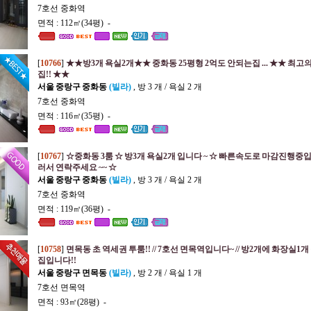
7호선 중화역
면적 : 112㎡(34평) -
[
10766
]
★★방3개 욕실2개★★ 중화동 25평형 2억도 안되는집 ... ★★ 최고
집!! ★★
서울 중랑구 중화동
(빌라)
, 방 3 개 / 욕실 2 개
7호선 중화역
면적 : 116㎡(35평) -
[
10767
]
☆중화동 3룸 ☆ 방3개 욕실2개 입니다 ~ ☆ 빠른속도로 마감진행중
러서 연락주세요 ~~ ☆
서울 중랑구 중화동
(빌라)
, 방 3 개 / 욕실 2 개
7호선 중화역
면적 : 119㎡(36평) -
[
10758
]
면목동 초 역세권 투룸!! // 7호선 면목역입니다~ // 방2개에 화장실1개
집입니다!!
서울 중랑구 면목동
(빌라)
, 방 2 개 / 욕실 1 개
7호선 면목역
면적 : 93㎡(28평) -