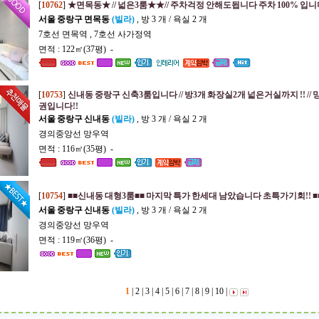
[
10762
]
★면목동★ // 넓은3룸★★// 주차걱정 안해도됩니다 주차 100% 입니
서울 중랑구 면목동
(빌라)
, 방 3 개 / 욕실 2 개
7호선 면목역 , 7호선 사가정역
면적 : 122㎡(37평) -
[
10753
]
신내동 중랑구 신축3룸입니다 // 방3개 화장실2개 넓은거실까지 !! //
권입니다!!
서울 중랑구 신내동
(빌라)
, 방 3 개 / 욕실 2 개
경의중앙선 망우역
면적 : 116㎡(35평) -
[
10754
]
■■신내동 대형3룸■■ 마지막 특가 한세대 남았습니다 초특가기회!! ■
서울 중랑구 신내동
(빌라)
, 방 3 개 / 욕실 2 개
경의중앙선 망우역
면적 : 119㎡(36평) -
1
|
2
|
3
|
4
|
5
|
6
|
7
|
8
|
9
|
10
|