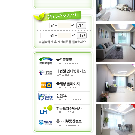
㎡ =
평
평 =
㎡