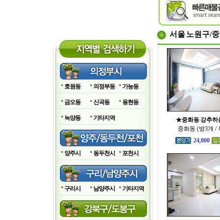
서울 노원구/
호원동
의정부동
가능동
금오동
신곡동
용현동
녹양동
기타지역
★중화동 강추하는집
중화동 (방3개 /
24,000
양주시
동두천시
포천시
구리시
남양주시
기타지역