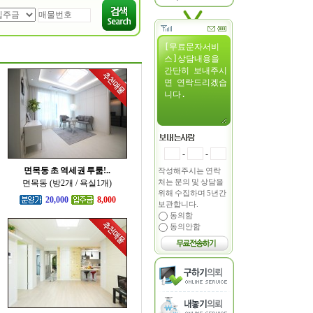
-
-
면목동 초 역세권 투룸!..
작성해주시는 연락
처는 문의 및 상담을
면목동 (방2개 / 욕실1개)
위해 수집하며 5년간
20,000
8,000
보관합니다.
동의함
동의안함