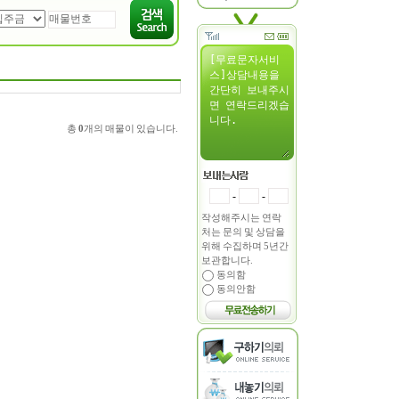
총
0
개의 매물이 있습니다.
-
-
작성해주시는 연락
처는 문의 및 상담을
위해 수집하며 5년간
보관합니다.
동의함
동의안함