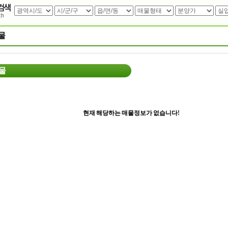
물
물
현재 해당하는 매물정보가 없습니다!