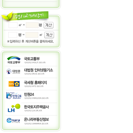
㎡ =
평
평 =
㎡