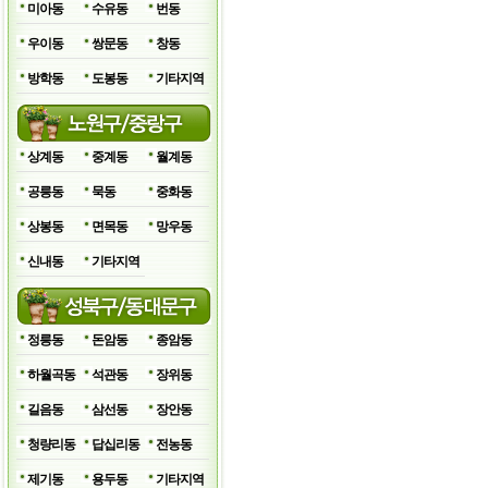
미아동
수유동
번동
우이동
쌍문동
창동
방학동
도봉동
기타지역
상계동
중계동
월계동
공릉동
묵동
중화동
상봉동
면목동
망우동
신내동
기타지역
정릉동
돈암동
종암동
하월곡동
석관동
장위동
길음동
삼선동
장안동
청량리동
답십리동
전농동
제기동
용두동
기타지역